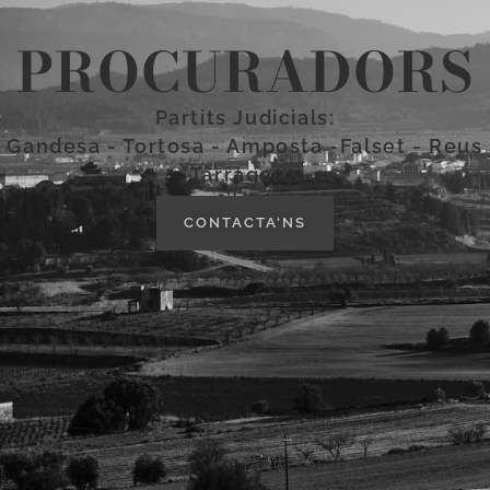
PROCURADORS
Partits Judicials:
Gandesa - Tortosa - Amposta -Falset - Reus
Tarragona
CONTACTA'NS